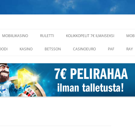
asino
Skip to content
MOBIILIKASINO
RULETTI
KOLIKKOPELIT 7€ ILMAISEKSI
MOBI
OODI
KASINO
BETSSON
CASINOEURO
PAF
RAY