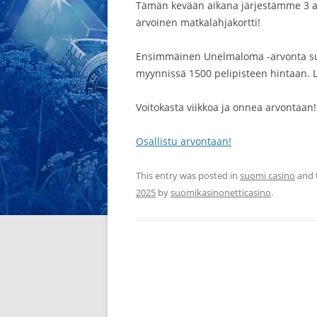
Tämän kevään aikana järjestämme 3 ar
arvoinen matkalahjakortti!
Ensimmäinen Unelmaloma -arvonta suor
myynnissä 1500 pelipisteen hintaan. 
Voitokasta viikkoa ja onnea arvontaan!
Osallistu arvontaan!
This entry was posted in
suomi casino
and 
2025
by
suomikasinonetticasino
.