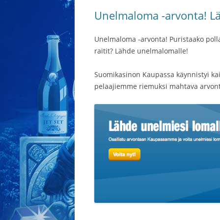
Unelmaloma -arvonta! L
Unelmaloma -arvonta! Puristaako poll
raitit? Lähde unelmalomalle!
Suomikasinon Kaupassa käynnistyi kai
pelaajiemme riemuksi mahtava arvont