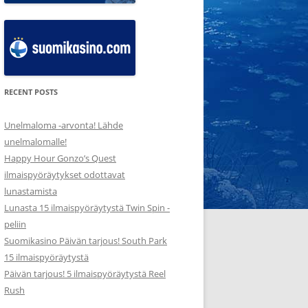
RECENT POSTS
Unelmaloma -arvonta! Lähde
unelmalomalle!
Happy Hour Gonzo’s Quest
ilmaispyöräytykset odottavat
lunastamista
Lunasta 15 ilmaispyöräytystä Twin Spin -
peliin
Suomikasino Päivän tarjous! South Park
15 ilmaispyöräytystä
Päivän tarjous! 5 ilmaispyöräytystä Reel
Rush